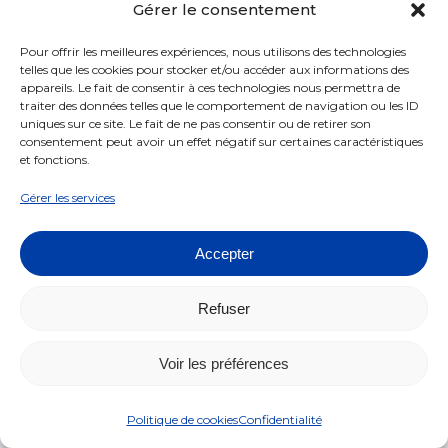
Gérer le consentement
industrialisés et avec les colonies se
multiplient. Après la Seconde Guerre
Pour offrir les meilleures expériences, nous utilisons des technologies
telles que les cookies pour stocker et/ou accéder aux informations des
mondiale, la Poste aérienne concurrence de
appareils. Le fait de consentir à ces technologies nous permettra de
plus en plus la mer. Les passagers prennent
traiter des données telles que le comportement de navigation ou les ID
uniques sur ce site. Le fait de ne pas consentir ou de retirer son
de plus en plus souvent l’avion, les lettres les
consentement peut avoir un effet négatif sur certaines caractéristiques
imiteront…
et fonctions.
Gérer les services
Poste restante
Accepter
Service d’un bureau de poste permettant à
Refuser
un particulier de retirer son courrier à un
guichet en dehors de son domicile, le service
Voir les préférences
de la Poste restante est attesté dans
l’Instruction générale des Postes de 1808.
Politique de cookies
Confidentialité